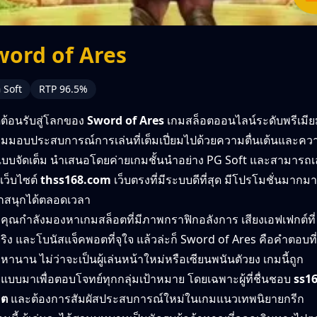
word of Ares
 Soft
RTP 96.5%
ีต้อนรับสู่โลกของ
Sword of Ares
เกมสล็อตออนไลน์ระดับพรีเมียม
อมมอบประสบการณ์การเล่นที่เต็มเปี่ยมไปด้วยความตื่นเต้นและคว
นแบบจัดเต็ม นำเสนอโดยค่ายเกมชั้นนำอย่าง PG Soft และสามารถเ
ี่เว็บไซต์
thss168.com
เว็บตรงที่มีระบบดีที่สุด มีโปรโมชั่นมากมา
อกสนุกได้ตลอดเวลา
คุณกำลังมองหาเกมสล็อตที่มีภาพกราฟิกอลังการ เสียงเอฟเฟกต์ที่
ริง และโบนัสแจ็คพอตที่จุใจ แล้วล่ะก็ Sword of Ares คือคำตอบที
านาน ไม่ว่าจะเป็นผู้เล่นหน้าใหม่หรือเซียนพนันตัวยง เกมนี้ถูก
แบบมาเพื่อตอบโจทย์ทุกกลุ่มเป้าหมาย โดยเฉพาะผู้ที่ชื่นชอบ
ss1
อต
และต้องการสัมผัสประสบการณ์ใหม่ในเกมแนวเทพนิยายกรีก