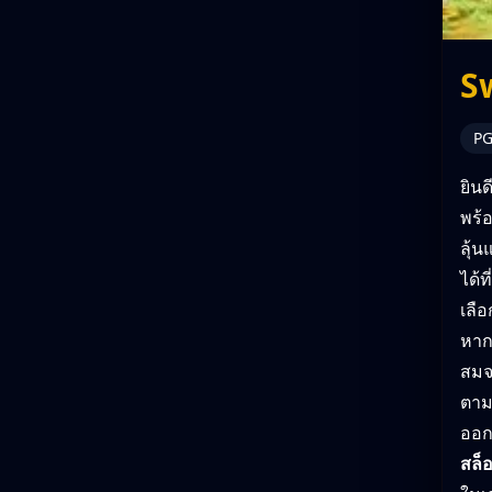
S
PG
ยินด
พร้
ลุ้
ได้ท
เลื
หาก
สมจ
ตามห
ออก
สล็