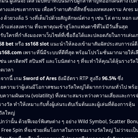
กมนี้ ผู้เล่นจะได้สวมบทบาทเป็นนักรบผู้กล้าหาญที่ออกเดินทางไป
นทางแห่งชะตากรรม เพื่อคว้าดาบศักดิ์สิทธิ์ของเทพสงคราม Ares 
 ด้วยวงล้อ 5 วงที่เต็มไปด้วยสัญลักษณ์ต่าง ๆ เช่น โล่ ดาบ หอก แ
จ้าแห่งสงคราม ที่จะพาคุณเข้าสู่โลกแฟนตาซีที่ไม่มีวันสิ้นสุด
รับใครที่กำลังมองหาเว็บไซต์ที่เชื่อถือได้และปลอดภัยในการเล่นเ
68 bet
หรือ
ss168 slot
แนะนำให้ลองเข้ามาสัมผัสประสบการณ์ดี ๆ
s168.com
เพราะที่นี่มีระบบที่ดีที่สุด พร้อมโปรโมชั่นมากมายให้เ
เช่น เครดิตฟรี สปินฟรี และโบนัสต่าง ๆ ที่จะทำให้คุณได้ลุ้นรางวัล
ดเวลา
จากนี้ เกม
Sword of Ares
ยังมีอัตรา RTP สูงถึง
96.5%
ซึ่ง
ยความว่าผู้เล่นมีโอกาสชนะรางวัลใหญ่ได้มากกว่าเกมทั่วไป พร้อม
บความผันผวน (volatility) ที่เหมาะสมระหว่างความเสี่ยงและการจ
รางวัล ทำให้เหมาะกับทั้งผู้เล่นระดับเริ่มต้นและผู้เล่นที่ต้องการลุ้น
วัลใหญ่
ไปกว่านั้น ด้วยฟีเจอร์พิเศษต่าง ๆ อย่าง Wild Symbol, Scatter Bon
 Free Spin ที่จะช่วยเพิ่มโอกาสในการชนะรางวัลใหญ่ ไม่ว่าจะเป็น