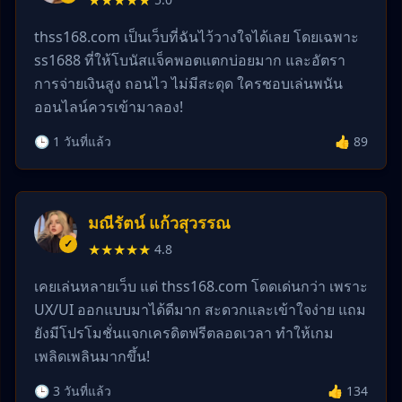
thss168.com เป็นเว็บที่ฉันไว้วางใจได้เลย โดยเฉพาะ
ss1688 ที่ให้โบนัสแจ็คพอตแตกบ่อยมาก และอัตรา
การจ่ายเงินสูง ถอนไว ไม่มีสะดุด ใครชอบเล่นพนัน
ออนไลน์ควรเข้ามาลอง!
🕒 1 วันที่แล้ว
👍 89
มณีรัตน์ แก้วสุวรรณ
✓
★★★★★
4.8
เคยเล่นหลายเว็บ แต่ thss168.com โดดเด่นกว่า เพราะ
UX/UI ออกแบบมาได้ดีมาก สะดวกและเข้าใจง่าย แถม
ยังมีโปรโมชั่นแจกเครดิตฟรีตลอดเวลา ทำให้เกม
เพลิดเพลินมากขึ้น!
🕒 3 วันที่แล้ว
👍 134