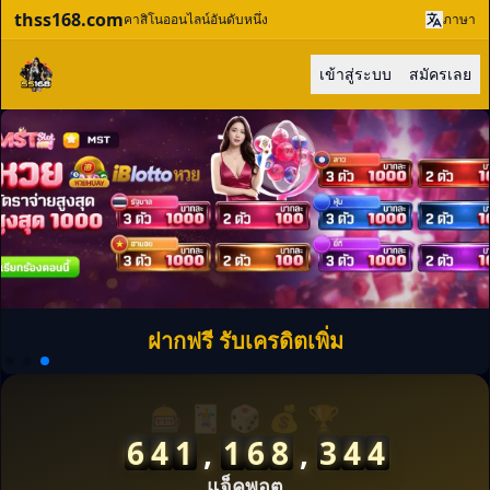
thss168.com
คาสิโนออนไลน์อันดับหนึ่ง
ภาษา
เข้าสู่ระบบ
สมัครเลย
📥
29/06/2026 อน*** ถอนเงินสําเร็จ 
ฝากฟรี รับเครดิตเพิ่ม
🎰 🃏 🎲 💰 🏆
6
4
1
,
2
4
0
,
7
8
6
แจ็คพอต