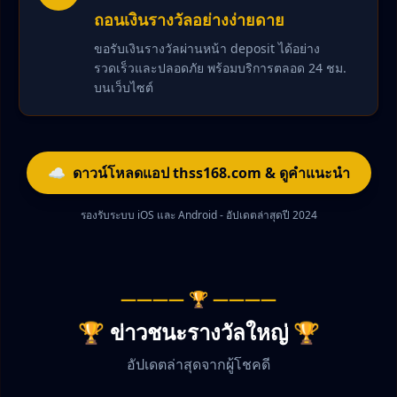
ถอนเงินรางวัลอย่างง่ายดาย
ขอรับเงินรางวัลผ่านหน้า deposit ได้อย่าง
รวดเร็วและปลอดภัย พร้อมบริการตลอด 24 ชม.
บนเว็บไซต์
☁️
ดาวน์โหลดแอป thss168.com & ดูคำแนะนำ
รองรับระบบ iOS และ Android - อัปเดตล่าสุดปี 2024
———— 🏆 ————
🏆 ข่าวชนะรางวัลใหญ่ 🏆
อัปเดตล่าสุดจากผู้โชคดี