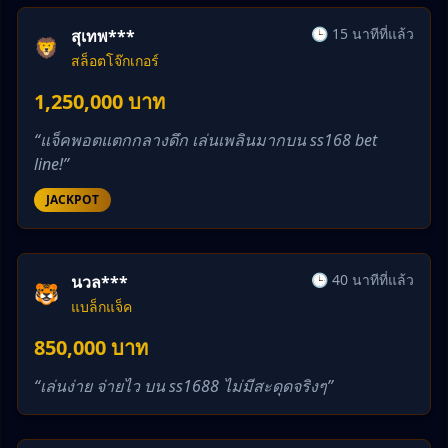
🕒 15 นาทีที่แล้ว
สุเทพ***
🦁
สล็อตโจ๊กเกอร์
1,250,000 บาท
“แจ็คพอตแตกกลางดึก เล่นเพลินมากบน ss168 bet
line!”
JACKPOT
🕒 40 นาทีที่แล้ว
นวล***
🐯
แบล็กแจ็ค
850,000 บาท
“เล่นง่าย จ่ายไว บน ss1688 ไม่มีสะดุดจริงๆ”