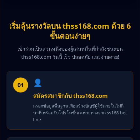
เริ่มลุ้นรางวัลบน thss168.com ด้วย 6
ขั้นตอนง่ายๆ
เข้าร่วมเป็นส่วนหนึ่งของผู้เล่นหมื่นที่กำลังชนะบน
thss168.com วันนี้ เร็ว ปลอดภัย และง่ายดาย!
👤
01
สมัครสมาชิกกับ thss168.com
กรอกข้อมูลพื้นฐานเพื่อสร้างบัญชีผู้ใช้ภายในไม่กี่
นาที พร้อมรับโปรโมชั่นเฉพาะทางจาก ss168 bet
line