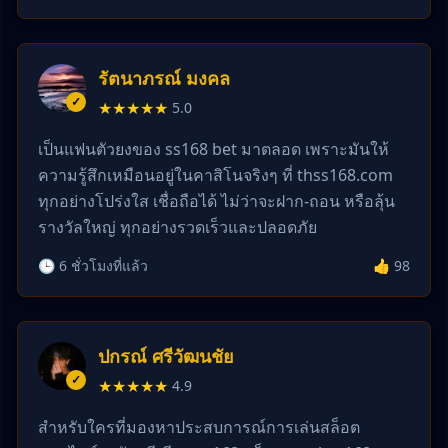
รัตนาภรณ์ มงคล
✓
★★★★★
5.0
เป็นแฟนตัวยงของ ss168 bet มาตลอด เพราะมันให้
ความรู้สึกเหมือนอยู่ในคาสิโนจริงๆ ที่ thss168.com
ทุกอย่างโปร่งใส เชื่อถือได้ ไม่ว่าจะฝาก-ถอน หรือลุ้น
รางวัลใหญ่ ทุกอย่างรวดเร็วและปลอดภัย
🕒 6 ชั่วโมงที่แล้ว
👍 98
ปกรณ์ ศรีวัฒนชัย
✓
★★★★★
4.9
สำหรับใครที่มองหาประสบการณ์การเล่นสล็อต