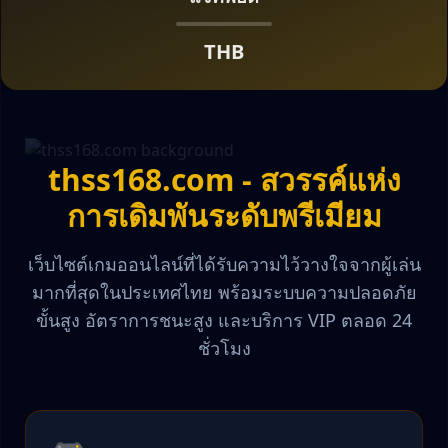
THB
thss168.com - สวรรค์แห่ง
การเดิมพันระดับพรีเมียม
เว็บไซต์เกมออนไลน์ที่ได้รับความไว้วางใจจากผู้เล่น
มากที่สุดในประเทศไทย พร้อมระบบความปลอดภัย
ขั้นสูง อัตราการชนะสูง และบริการ VIP ตลอด 24
ชั่วโมง