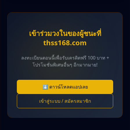
เข้าร่วมวงในของผู้ชนะที่
thss168.com
ลงทะเบียนตอนนี้เพื่อรับเครดิตฟรี 100 บาท +
โปรโมชั่นพิเศษอื่นๆ อีกมากมาย!
⬇️
ดาวน์โหลดแอปเลย
เข้าสู่ระบบ / สมัครสมาชิก