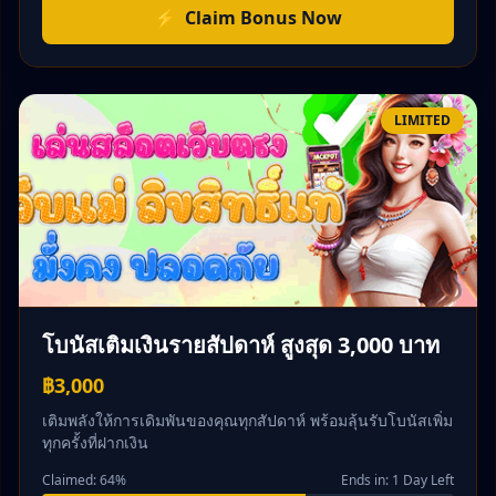
⚡
Claim Bonus Now
LIMITED
โบนัสเติมเงินรายสัปดาห์ สูงสุด 3,000 บาท
฿3,000
เติมพลังให้การเดิมพันของคุณทุกสัปดาห์ พร้อมลุ้นรับโบนัสเพิ่ม
ทุกครั้งที่ฝากเงิน
Claimed: 64%
Ends in: 1 Day Left