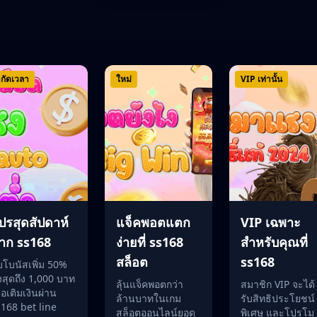
กัดเวลา
ใหม่
VIP เท่านั้น
ปรสุดสัปดาห์
แจ็คพอตแตก
VIP เฉพาะ
าก ss168
ง่ายที่ ss168
สำหรับคุณที่
สล็อต
ss168
บโบนัสเพิ่ม 50%
งสุดถึง 1,000 บาท
ลุ้นแจ็คพอตกว่า
สมาชิก VIP จะได้
ื่อเติมเงินผ่าน
ล้านบาทในเกม
รับสิทธิประโยชน์
s168 bet line
สล็อตออนไลน์ยอด
พิเศษ และโปรโม