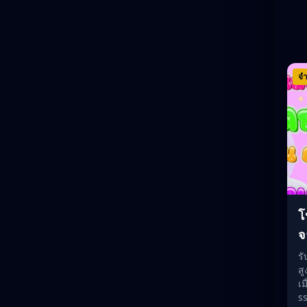
จำ
โ
จ
รั
สู
เม
s