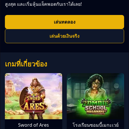
สูงสุด และเริ่มลุ้นแจ็คพอตกับเราได้เลย!
เล่นทดลอง
เล่นด้วยเงินจริง
เกมที่เกี่ยวข้อง
Sword of Ares
โรงเรียนซอมบี้เมกะเวย์