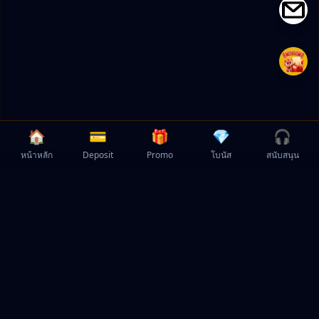
🏠
💳
🎁
💎
🎧
หน้าหลัก
Deposit
Promo
โบนัส
สนับสนุน
✕
Select Language
🇹🇭
✓
Thailand
⚙️
อารยธรรมมายัน - สล็อตออนไลน์ ss168
RTP
Volatility