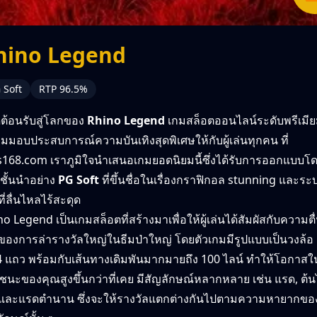
hino Legend
 Soft
RTP 96.5%
ีต้อนรับสู่โลกของ
Rhino Legend
เกมสล็อตออนไลน์ระดับพรีเมียม
อมมอบประสบการณ์ความบันเทิงสุดพิเศษให้กับผู้เล่นทุกคน ที่
s168.com
เราภูมิใจนำเสนอเกมยอดนิยมนี้ซึ่งได้รับการออกแบบโ
ยชั้นนำอย่าง
PG Soft
ที่ขึ้นชื่อในเรื่องกราฟิกอล stunning และระ
ี่ลื่นไหลไร้สะดุด
o Legend เป็นเกมสล็อตที่สร้างมาเพื่อให้ผู้เล่นได้สัมผัสกับความตื
นของการล่ารางวัลใหญ่ในธีมป่าใหญ่ โดยตัวเกมมีรูปแบบเป็นวงล้อ
 4 แถว พร้อมกับเส้นทางเดิมพันมากมายถึง 100 ไลน์ ทำให้โอกาสใ
ชนะของคุณสูงขึ้นกว่าที่เคย มีสัญลักษณ์หลากหลาย เช่น แรด, ต้นไ
 และแรดตำนาน ซึ่งจะให้รางวัลแตกต่างกันไปตามความหายากขอ