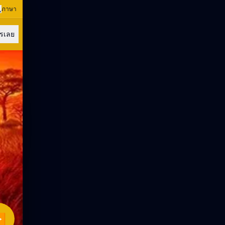
ภาษา
ครเลย
▶