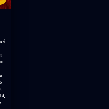
ที่
ดย
บบ
่น
 5
น
ม้,
ง