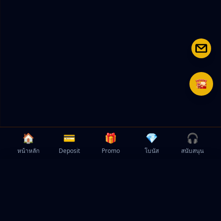
🏠
💳
🎁
💎
🎧
หน้าหลัก
Deposit
Promo
โบนัส
สนับสนุน
✕
Select Language
🇹🇭
✓
Thailand