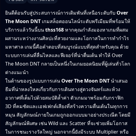
ยินดีต้อนรับสู่ประสบการณ์การเดิมพันที่เหนือระดับกับ
Over
The Moon DNT
เกมสล็อตออนไลน์ระดับพรีเมียมที่พร้อมให้
บริการแล้ววันนี้บน
thss168
หากคุณกำลังมองหาเกมที่ผสม
ผสานระหว่างงานศิลปะที่สวยงามและโอกาสในการทำกำไร
มหาศาล เกมนี้คือคำตอบที่สมบูรณ์แบบที่สุดสำหรับคุณ ด้วย
ระบบการเล่นที่ลื่นไหลและฟีเจอร์ที่น่าตื่นเต้น ทำให้ Over
The Moon DNT กลายเป็นหนึ่งในเกมยอดนิยมที่ผู้เล่นทั่วโลก
ต่างแนะนำ
ในด้านของรูปแบบการเล่น
Over The Moon DNT
นำเสนอ
ธีมที่น่าหลงใหลเกี่ยวกับการเดินทางสู่ดวงจันทร์และห้วง
อวกาศที่เต็มไปด้วยสมบัติล้ำค่า ตัวเกมมาพร้อมกับกราฟิก
3D ที่คมชัดและเอฟเฟกต์เสียงที่สร้างความตื่นเต้นในทุกการ
หมุน สัญลักษณ์ภายในเกมถูกออกแบบมาอย่างประณีต โดยมี
สัญลักษณ์พิเศษ เช่น Wild และ Scatter ที่จะช่วยเพิ่มโอกาส
ในการชนะรางวัลใหญ่ นอกจากนี้ยังมีระบบ Multiplier หรือ